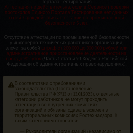
Портала Тестирования.
Аттестация не действительна, если в Сервисе проверки
протоколов Единого Портала Тестирования нет данных
о ней. Срок действия аттестации по промышленной
безопасности 5 лет.
Отсутствие аттестации по промышленной безопасности
у инженерно-технических работников организации,
влечет за собой
штраф от 200 000 до 300 000 рублей или
административное приостановление деятельности на
срок до 90 суток
(Часть 1 статьи 9.1 Кодекса Российской
Федерации об административных правонарушениях).
В соответствии с требованиями
законодательства (Постановление
Правительства РФ №13 от 13.01.2023), отдельные
категории работников не могут проходить
аттестацию во внутренних комиссиях
организаций и обязаны сдавать экзамен в
территориальных комиссиях Ростехнадзора. К
таким категориям относятся:
— Руководители организаций (независимо от