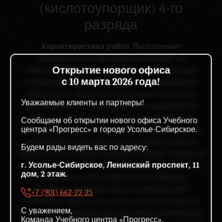
(кислотоупорщик) 4‑го
разряда
Характеристика работ
. Выполнение
облицовочных и футеровочных работ по
Открытие нового офиса
химической защите строительных конструкций,
с 10 марта 2026 года!
сооружений и технологического оборудования.
Облицовка и футеровка плитками и кирпичом
Уважаемые клиенты и партнеры!
вертикальных и горизонтальных поверхностей
сверху по готовым маякам с расшивкой швов.
Сообщаем об открытии нового офиса Учебного
центра «Прогресс» в городе Усолье-Сибирское.
Заполнение и расшивка швов кислотоупорными
замазками на вертикальных и горизонтальных
Будем рады видеть вас по адресу:
поверхностях, обрабатываемых сверху. Плоская и
г. Усолье-Сибирское, Ленинский проспект, 11
прямолинейная тёска кислотоупорного кирпича.
дом, 2 этаж.
Покрытие кислотоупорными битумными
мастиками горизонтальных поверхностей.
+7 (901) 662-22-25
Устройство защитного слоя из кислотоупорного
С уважением,
бетона в резервуарах, ваннах, баках‑хранилищах,
Команда Учебного центра «Прогресс».