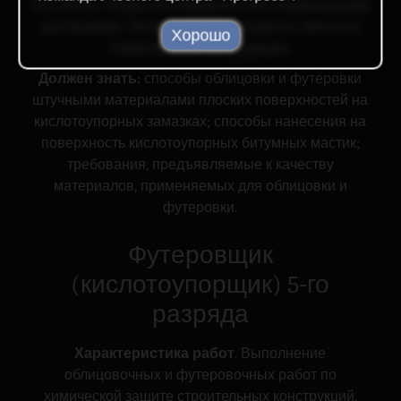
на стенах. Покрытие поверхностей специальными
растворами. Укладка кислотоупорного бетона в
Хорошо
строительные конструкции.
Должен знать:
способы облицовки и футеровки
штучными материалами плоских поверхностей на
кислотоупорных замазках; способы нанесения на
поверхность кислотоупорных битумных мастик;
требования, предъявляемые к качеству
материалов, применяемых для облицовки и
футеровки.
Футеровщик
(кислотоупорщик) 5‑го
разряда
Характеристика работ
. Выполнение
облицовочных и футеровочных работ по
химической защите строительных конструкций,