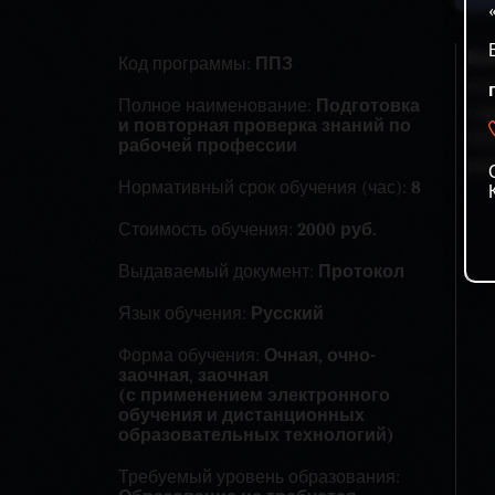
Еж
Код программы:
ППЗ
осу
Полное наименование:
Подготовка
сам
и повторная проверка знаний по
ОО
рабочей профессии
раб
Нормативный срок обучения (час):
8
Стоимость обучения:
2000 руб.
Выдаваемый документ:
Протокол
Язык обучения:
Русский
Форма обучения:
Очная, очно-
заочная, заочная
(с применением электронного
обучения и дистанционных
образовательных технологий)
Требуемый уровень образования: