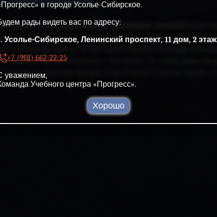
«Прогресс» в городе Усолье-Сибирское.
Будем рады видеть вас по адресу:
егодная (периодическая) проверка знаний
работни
ществляется не реже одного раза в год. Форма выдаваемог
г. Усолье-Сибирское, Ленинский проспект, 11 дом, 2 этаж
остоятельной работе не регламентируется никаким приказо
+7 (901) 662-22-25
О Учебный Центр «Прогресс» оставляет за собой право выд
отников по рабочим профессиям. Соответственно запись в 
С уважением,
Команда Учебного центра «Прогресс».
Хорошо