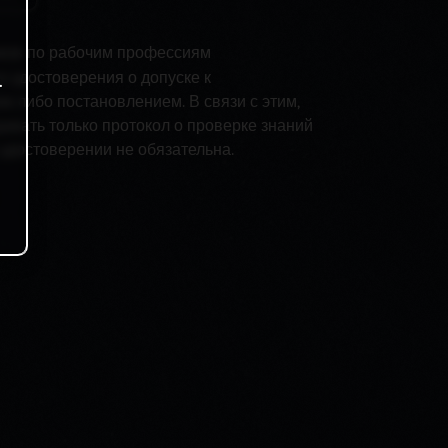
ков по рабочим профессиям
о удостоверения о допуске к
.
м либо постановлением. В связи с этим,
авать только протокол о проверке знаний
удостоверении не обязательна.