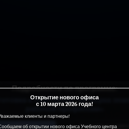
Подробности по программе:
Открытие нового офиса
отовка и повторная проверка зна
с 10 марта 2026 года!
рабочей профессии»
Уважаемые клиенты и партнеры!
Информация
Выдаваемые докумен
Сообщаем об открытии нового офиса Учебного центра