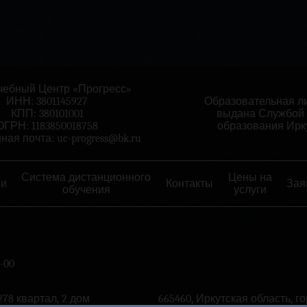
ебный Центр «Прогресс»
ИНН: 3801145927
Образовательная ли
КПП: 380101001
выдана Службой 
ОГРН: 1183850018758
образования Ирку
ная почта:
uc-progress@bk.ru
Система дистанционного
Цены на
ии
Контакты
Зая
обучения
услуги
-00
278 квартал, 2 дом
665460, Иркутская область, г