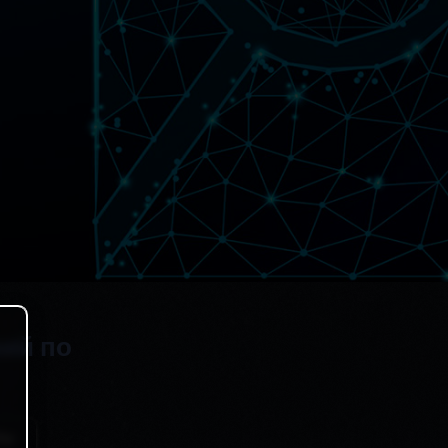
ний по
ты