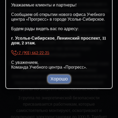
специалистов, осуществляющих эксплуатацию и
Уважаемые клиенты и партнеры!
обслуживание электроустановок на предприятиях
Сообщаем об открытии нового офиса Учебного
и в организациях. В рамках курса слушатели
центра «Прогресс» в городе Усолье-Сибирское.
получат знания о современных требованиях к
Будем рады видеть вас по адресу:
безопасности и надежности электроустановок,
научатся оценивать риски и предотвращать
г. Усолье-Сибирское, Ленинский проспект, 11
аварийные ситуации, а также освоят методы
дом, 2 этаж.
безопасности при эксплуатации
+7 (901) 662-22-25
электрооборудования.
С уважением,
Подготовка и последующая проверка знаний норм
Команда Учебного центра «Прогресс».
и правил работы в электроустановках
электротехнического и электротехнологического
Хорошо
персонала организаций 3 квалификационной
группы по энергетической безопасности.
3 группа по энергетической безопасности
присваивается работникам, которые
самостоятельно монтируют, осматривают и
подключают электроустановки до 1000 В. Требует