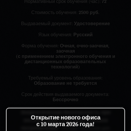
Нормативный срок обучения (час):
72
Стоимость обучения:
2500 руб.
Выдаваемый документ:
Удостоверение
Язык обучения:
Русский
Форма обучения:
Очная, очно-заочная,
заочная
(с применением электронного обучения и
дистанционных образовательных
технологий)
Требуемый уровень образования:
Образование не требуется
Срок действия выдаваемого документа:
Бессрочно
Энергетическая безопасность при
Открытие нового офиса
эксплуатации электроустановок
с 10 марта 2026 года!
потребителей
- это курс обучения для