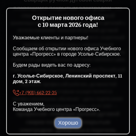
плавящимся покрытым электродом
- это
специалист, который занимается сваркой
Открытие нового офиса
различных металлических конструкций и деталей с
с 10 марта 2026 года!
использованием технологии ручной дуговой
сварки. В данном случае используется сварочный
Уважаемые клиенты и партнеры!
электрод, который покрыт специальным
Сообщаем об открытии нового офиса Учебного
плавящимся покрытием, обеспечивающим защиту
центра «Прогресс» в городе Усолье-Сибирское.
сварочной дуги и образование качественного шва.
Будем рады видеть вас по адресу:
Приказом Министерства просвещения Российской
г. Усолье-Сибирское, Ленинский проспект, 11
Федерации № 208 "О внесении изменений в
дом, 2 этаж.
Перечень профессий рабочих, должностей
служащих, по которым осуществляется
+7 (901) 662-22-25
профессиональное обучение" (дата подписания:
С уважением,
25.04.2019), вступившим в силу с 05.07.2019 —
Команда Учебного центра «Прогресс».
профессия «Сварщик ручной дуговой
сварки плавящимся покрытым
Хорошо
электродом» добавлена в перечень