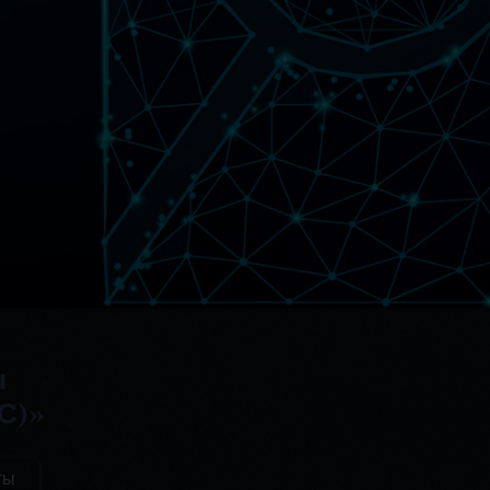
ы
С)»
ты