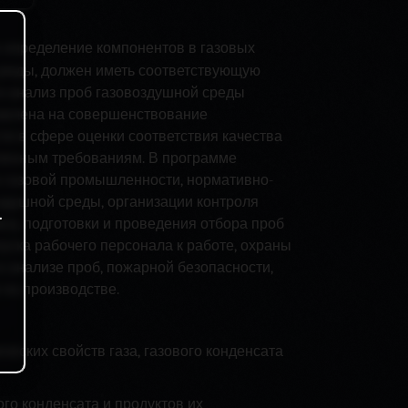
 определение компонентов в газовых
среды, должен иметь соответствующую
 анализ проб газовоздушной среды
равлена на совершенствование
и в сфере оценки соответствия качества
овленным требованиям. В программе
 газовой промышленности, нормативно-
здушной среды, организации контроля
.
са, подготовки и проведения отбора проб
уска рабочего персонала к работе, охраны
и анализе проб, пожарной безопасности,
на производстве.
еских свойств газа, газового конденсата
ого конденсата и продуктов их