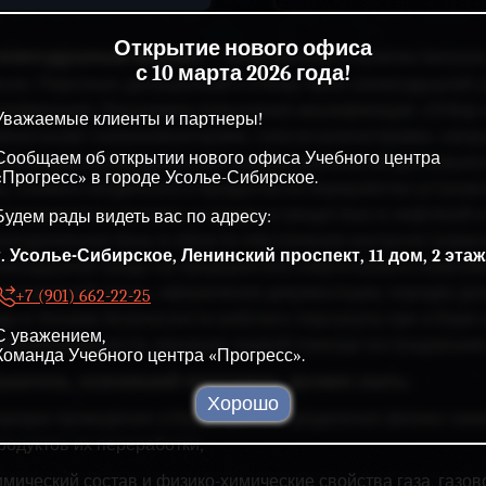
Открытие нового офиса
зовоздушный анализ
— качественное и количественное
с 10 марта 2026 года!
есях. Персонал, допущенный к отбору проб газовоздушной 
алификацию. Программа повышения квалификации «Отбор и
Уважаемые клиенты и партнеры!
реносными газоанализаторами, газосигнализаторами» нап
Сообщаем об открытии нового офиса Учебного центра
мпетенций, необходимых для профессиональной деятельност
«Прогресс» в городе Усолье-Сибирское.
а, газового конденсата и продуктов их переработки устан
ссматриваются вопросы о вредных веществах в нефтяной и
Будем рады видеть вас по адресу:
онодательная базы в области обеспечения контроля газово
г. Усолье-Сибирское, Ленинский проспект, 11 дом, 2 этаж
овоздушной среды на предприятиях нефтегазового комплек
овоздушной среды, оформления документации, порядка доп
+7 (901) 662-22-25
да и техники безопасности рабочего персонала при отборе 
С уважением,
ектробезопасности, оказания первой помощи пострадавшим 
Команда Учебного центра «Прогресс».
ушатель, освоивший программу, должен знать:
Хорошо
орядок проведения отбора проб и определения физико-химич
родуктов их переработки;
имический состав и физико-химические свойства газа, газов