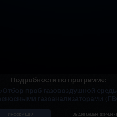
Подробности по программе:
«Отбор проб газовоздушной сред
реносными газоанализаторами (ГВ
Информация
Выдаваемые докумен