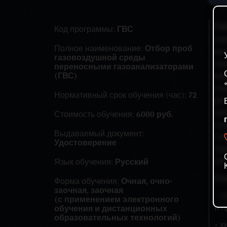
Га
Код программы:
ГВС
см
Полное наименование:
Отбор проб
кв
газовоздушной среды
пе
переносными газоанализаторами
(ГВС)
ко
газ
Нормативный срок обучения (час):
72
ра
зак
Стоимость обучения:
6000 руб.
газ
Выдаваемый документ:
газ
Удостоверение
тру
эл
Язык обучения:
Русский
Сл
Форма обучения:
Очная, очно-
заочная, заочная
• п
(с применением электронного
и п
обучения и дистанционных
образовательных технологий)
• х