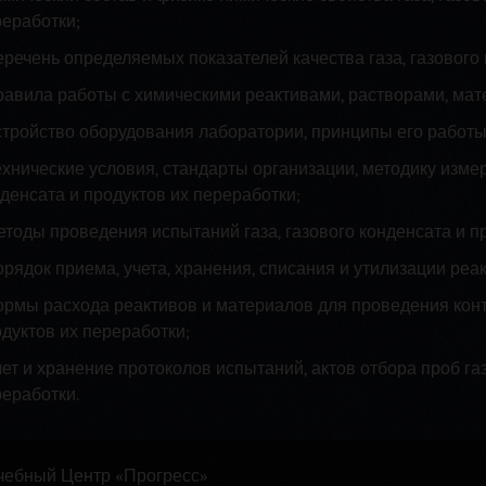
реработки;
еречень определяемых показателей качества газа, газового
равила работы с химическими реактивами, растворами, мат
стройство оборудования лаборатории, принципы его работы
ехнические условия, стандарты организации, методику измер
денсата и продуктов их переработки;
етоды проведения испытаний газа, газового конденсата и п
орядок приема, учета, хранения, списания и утилизации реа
ормы расхода реактивов и материалов для проведения контр
дуктов их переработки;
чет и хранение протоколов испытаний, актов отбора проб газ
еработки.
ебный Центр «Прогресс»