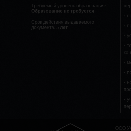
Требуемый уровень образования:
пе
Образование не требуется
• п
Срок действия выдаваемого
• п
документа:
5 лет
• у
• т
кон
• м
• п
• н
про
• у
пер
ООО Уч