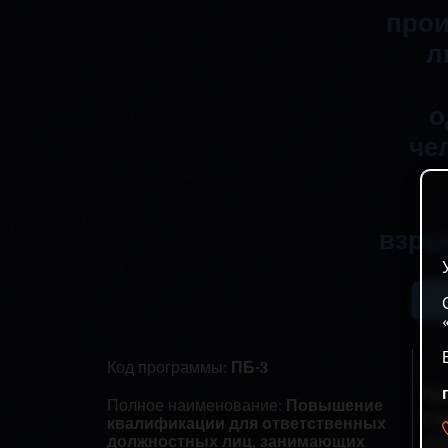
прои
л
о
че
взры
Код программы:
ПБ-3
Пр
Полное наименование:
Повышение
гл
квалификации для ответственных
должностных лиц, занимающих
об