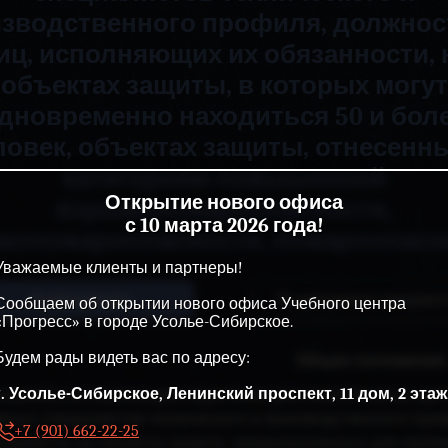
зводственного профиля, должно
иц, исполняющих их обязанности, 
объектах защиты, в которых могут
дновременно находиться 50 и бол
ловек, объектах защиты, отнесенны
категориям повышенной
Открытие нового офиса
взрывопожароопасности,
с 10 марта 2026 года!
вопожароопасности, пожароопасн
Уважаемые клиенты и партнеры!
Информация
Выдаваемые докумен
Сообщаем об открытии нового офиса Учебного центра
«Прогресс» в городе Усолье-Сибирское.
Будем рады видеть вас по адресу:
Общие положения:
г. Усолье-Сибирское, Ленинский проспект, 11 дом, 2 этаж
ограмма составлена для подготовки для ответственных до
авных специалистов технического и производственного про
+7 (901) 662-22-25
язанности, на объектах защиты, предназначенных для прож