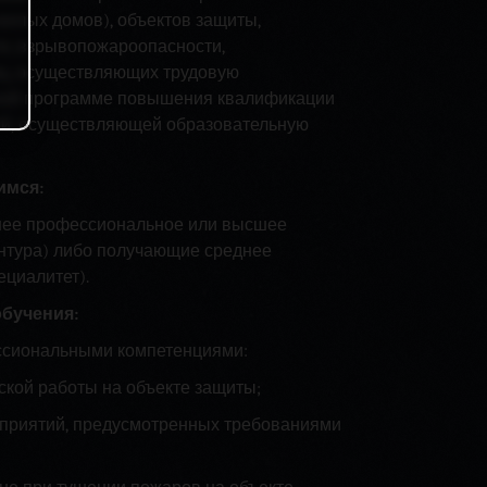
жилых домов), объектов защиты,
и, взрывопожароопасности,
иц, осуществляющих трудовую
ьной программе повышения квалификации
ией, осуществляющей образовательную
имся:
нее профессиональное или высшее
антура) либо получающие среднее
циалитет).
бучения:
сиональными компетенциями:
ской работы на объекте защиты;
оприятий, предусмотренных требованиями