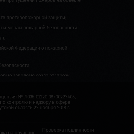
ане при тушении пожаров на объекте
дств противопожарной защиты;
иты мерам пожарной безопасности.
ть:
сийской Федерации о пожарной
безопасности;
торые заведомо создают угрозу
а, нарушения которого могут создать
цензия № Л035-01220-38/00227405,
по контролю и надзору в сфере
тской области 27 ноября 2018 г.
и в организации;
й, устанавливающих противопожарный
ожарной безопасности;
Проверка подлинности
вка на обучение