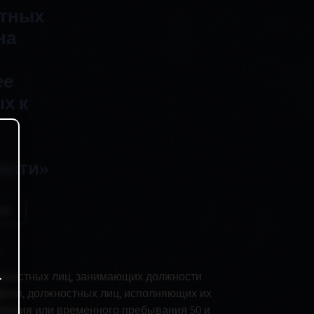
стных
на
ее
х к
ости»
ты
.
лжностных лиц, занимающих должности
филя, должностных лиц, исполняющих их
ивания или временного пребывания 50 и