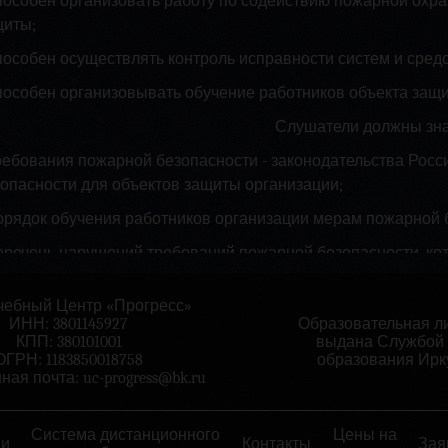
пособен организовать работу по содействию пожарной охр
щиты;
пособен осуществлять контроль исправности систем и сре
способен организовывать обучение работников объекта защ
Слушатели должны зна
требования пожарной безопасности - законодательства Рос
зопасности для объектов защиты организации;
порядок обучения работников организации мерам пожарной 
перечень нарушений требований пожарной безопасности, ко
зникновения пожаров и загораний;
ебный Центр «Прогресс»
ожарную опасность технологического процесса производств
ИНН: 3801145927
Образовательная ли
ловия возникновения пожара;
КПП: 380101001
выдана Службой 
ОГРН: 1183850018758
образования Ирку
организационные основы обеспечения пожарной безопасност
ная почта:
uc-progress@bk.ru
требования к разработке приказов, инструкций и положени
жим на объекте, обучение работников организации мерам п
Система дистанционного
Цены на
ии
Контакты
Зая