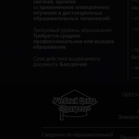
• с
заочная, заочная
(с применением электронного
за
обучения и дистанционных
• с
образовательных технологий)
• 
Требуемый уровень образования:
Требуется среднее
профессиональное или высшее
образование
• 
бе
Срок действия выдаваемого
документа:
Бессрочно
• 
• 
во
ООО Уч
• п
ус
• 
Электрон
• 
ре
Сведения об образовательной
Лиценз