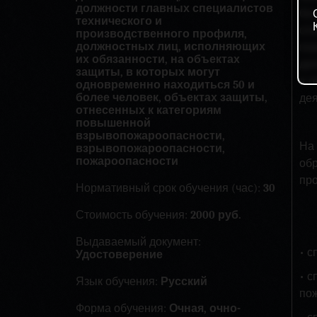
должности главных специалистов
бо
технического и
от
производственного профиля,
должностных лиц, исполняющих
по
их обязанности, на объектах
де
защиты, в которых могут
в 
одновременно находиться 50 и
более человек, объектах защиты,
де
отнесенных к категориям
повышенной
взрывопожароопасности,
На
взрывопожароопасности,
пожароопасности
обр
пр
Нормативный срок обучения (час):
30
Стоимость обучения:
2000 руб.
Выдаваемый документ:
• 
Удостоверение
• 
Язык обучения:
Русский
по
Форма обучения:
Очная, очно-