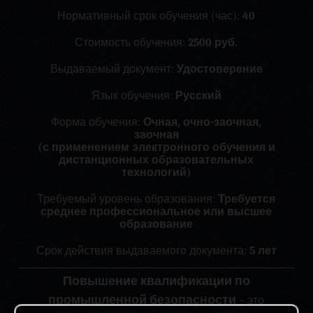
Нормативный срок обучения (час):
40
Стоимость обучения:
2500 руб.
Выдаваемый документ:
Удостоверение
Язык обучения:
Русский
Форма обучения:
Очная, очно-заочная,
заочная
(с применением электронного обучения и
дистанционных образовательных
технологий)
Требуемый уровень образования:
Требуется
среднее профессиональное или высшее
образование
Срок действия выдаваемого документа:
5 лет
Повышение квалификации по
промышленной безопасности
– это