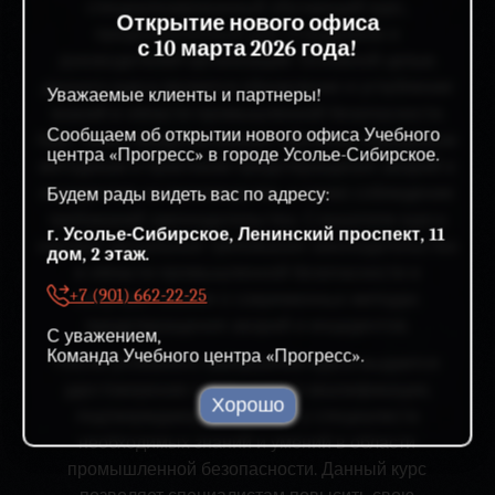
специализированный обучающий курс,
Открытие нового офиса
предназначенный для сотрудников и
с 10 марта 2026 года!
руководителей организаций. Основной целью
данного курса является обновление и углубление
Уважаемые клиенты и партнеры!
знаний в области промышленной безопасности.
Сообщаем об открытии нового офиса Учебного
Курс также предусматривает обучение передовым
центра «Прогресс» в городе Усолье-Сибирское.
методикам и практикам предотвращения аварий и
инцидентов на производстве, а также соблюдение
Будем рады видеть вас по адресу:
требований законодательства. Слушатели курса
г. Усолье-Сибирское, Ленинский проспект, 11
изучают актуальные требования законодательства
дом, 2 этаж.
в области промышленной безопасности и
+7 (901) 662-22-25
получают знания о современных методах
предотвращения аварий и инцидентов.
С уважением,
Команда Учебного центра «Прогресс».
После успешного завершения курса выдается
удостоверение о повышении квалификации,
Хорошо
подтверждающее наличие у специалиста
необходимых знаний и умений в области
промышленной безопасности. Данный курс