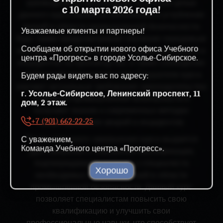
руководителей организаций. Основной целью
с 10 марта 2026 года!
данного курса является обновление и углубление
знаний в области промышленной безопасности.
Уважаемые клиенты и партнеры!
Курс также предусматривает обучение передовым
Сообщаем об открытии нового офиса Учебного
методикам и практикам предотвращения аварий и
центра «Прогресс» в городе Усолье-Сибирское.
инцидентов на производстве, а также соблюдение
требований законодательства. Слушатели курса
Будем рады видеть вас по адресу:
изучают актуальные требования законодательства
г. Усолье-Сибирское, Ленинский проспект, 11
в области промышленной безопасности и
дом, 2 этаж.
получают знания о современных методах
+7 (901) 662-22-25
предотвращения аварий и инцидентов.
С уважением,
После успешного завершения курса выдается
Команда Учебного центра «Прогресс».
удостоверение о повышении квалификации,
подтверждающее наличие у специалиста
Хорошо
необходимых знаний и умений в области
промышленной безопасности. Данный курс
позволяет специалистам повысить свою
квалификацию и улучшить свои