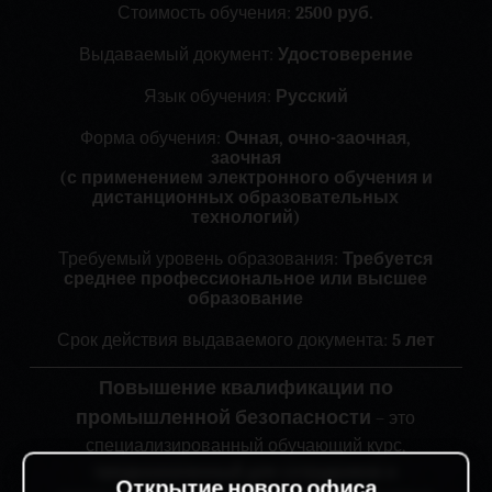
Стоимость обучения:
2500 руб.
Выдаваемый документ:
Удостоверение
Язык обучения:
Русский
Форма обучения:
Очная, очно-заочная,
заочная
(с применением электронного обучения и
дистанционных образовательных
технологий)
Требуемый уровень образования:
Требуется
среднее профессиональное или высшее
образование
Срок действия выдаваемого документа:
5 лет
Повышение квалификации по
промышленной безопасности
– это
специализированный обучающий курс,
предназначенный для сотрудников и
Открытие нового офиса